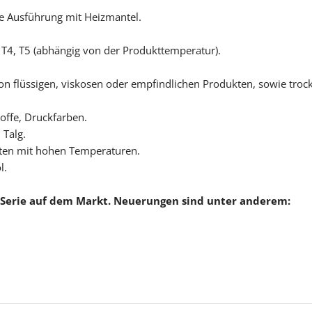
Flügelzellenpumpen
Pol
ne Ausführung mit Heizmantel.
Zahnradpumpen
3, T4, T5 (abhängig von der Produkttemperatur).
Kreiselpumpen
n flüssigen, viskosen oder empfindlichen Produkten, sowie trocke
Kunststoffpumpen
Seitenkanalpumpen
toffe, Druckfarben.
 Talg.
Schlauchpumpen
iten mit hohen Temperaturen.
Membrandosierpumpe
l.
Filter
 A-Serie auf dem Markt. Neuerungen sind unter anderem:
Schlauchtrommeln
Durchflussmessung
Abreißkupplungen