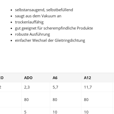
selbstansaugend, selbstbefüllend
saugt aus dem Vakuum an
trockenlauffähig
gut geeignet für scherempfindliche Produkte
robuste Ausführung
einfacher Wechsel der Gleitringdichtung
ZO
ADO
A6
A12
2
2,3
5,7
11,7
0
80
80
80
5
10
10