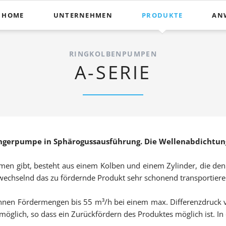
HOME
UNTERNEHMEN
PRODUKTE
AN
Pumpen
Leb
RINGKOLBENPUMPEN
Ringkolbenpumpen
Farb
A-SERIE
MICRO-C Serie
Pha
G-FLO / H-FLO
Che
C-Serie
Trei
S-Serie
Pap
ngerpumpe in Sphärogussausführung. Die Wellenabdichtung 
A-Serie
Dosi
men gibt, besteht aus einem Kolben und einem Zylinder, die d
Elektr. Doppelmembr
Mil
echselnd das zu fördernde Produkt sehr schonend transportiere
Drehkolbenpumpen
Süß
en Fördermengen bis 55 m³/h bei einem max. Differenzdruck vo
Schraubenspindelpum
f möglich, so dass ein Zurückfördern des Produktes möglich ist. I
Galv