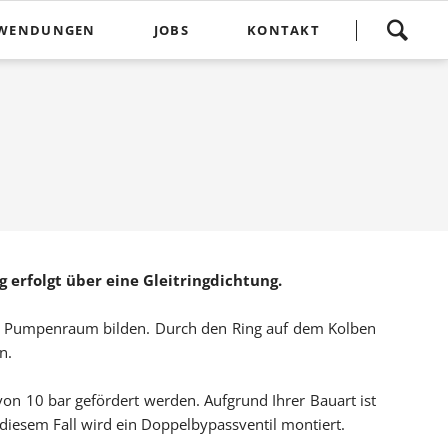
Navigation
WENDUNGEN
JOBS
KONTAKT
überspringen
ensmittel
e, Lacke, Klebstoffe
rma und Kosmetik
mikalien
bstoffe und Bitumen
ier
erfolgt über eine Gleitringdichtung.
ertechnik
en Pumpenraum bilden. Durch den Ring auf dem Kolben
anpumpen
ch und Getränke
n.
waren und Schokolade
n 10 bar gefördert werden. Aufgrund Ihrer Bauart ist
pen
n diesem Fall wird ein Doppelbypassventil montiert.
anik / Säuren / Laugen