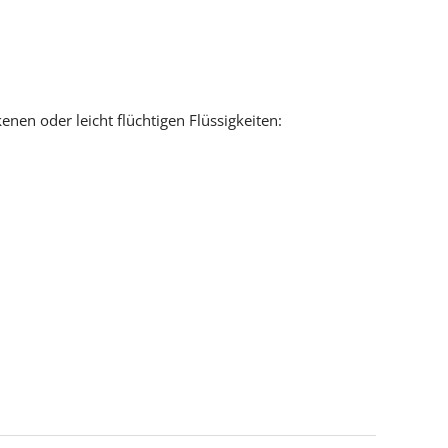
ymere / Emulsionen und Harze
nen oder leicht flüchtigen Flüssigkeiten:
n